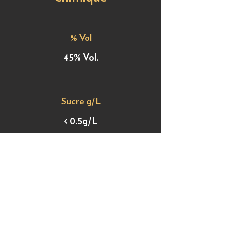
% Vol
45% Vol.
Sucre g/L
< 0.5g/L
Acidité
120.8mg /100ml alc pur