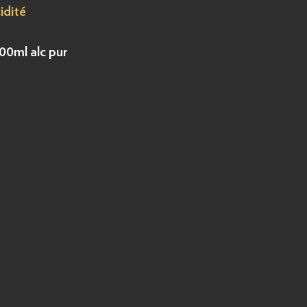
idité
00ml alc pur