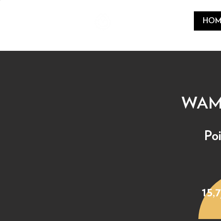
HOM
WAMP
Po
15,