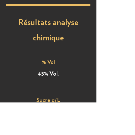
Résultats analyse
chimique
% Vol
45% Vol.
Sucre g/L
0,1 g/L