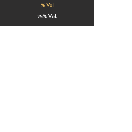
% Vol
25% Vol.
Sucre g/L
210g/L
Acidité
3077,4mg /100ml alc pur