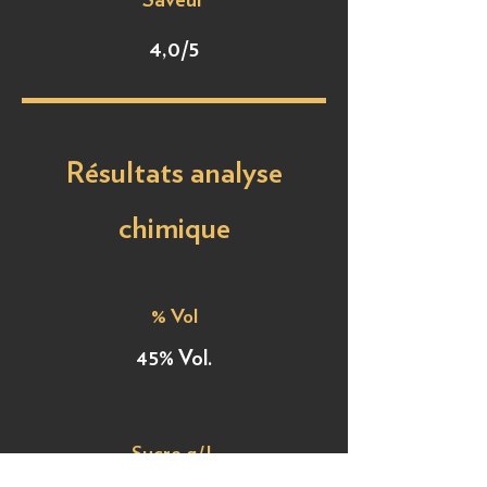
Saveur
4,0/5
Résultats analyse
chimique
% Vol
45% Vol.
Sucre g/L