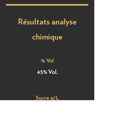
Résultats analyse
chimique
% Vol
45% Vol.
Sucre g/L
0,1 g/L