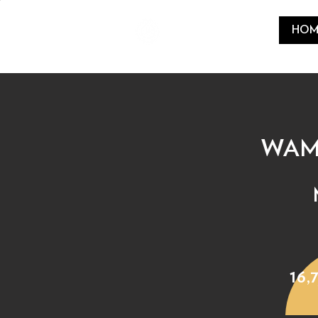
HOM
WAMP
16,