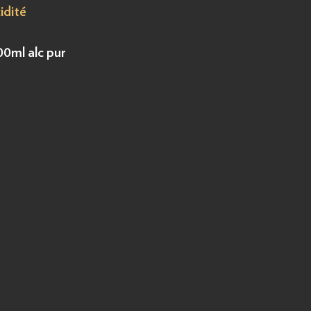
idité
00ml alc pur