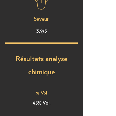
Saveur
3,9/5
Résultats analyse
chimique
% Vol
45% Vol.